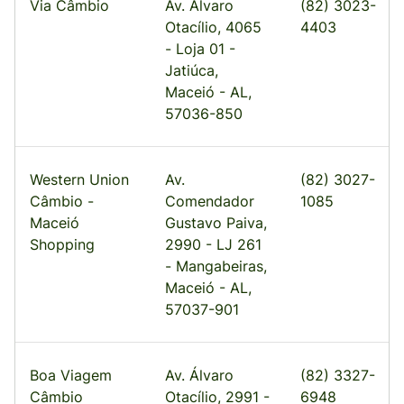
Via Câmbio
Av. Álvaro
(82) 3023-
Otacílio, 4065
4403
- Loja 01 -
Jatiúca,
Maceió - AL,
57036-850
Western Union
Av.
(82) 3027-
Câmbio -
Comendador
1085
Maceió
Gustavo Paiva,
Shopping
2990 - LJ 261
- Mangabeiras,
Maceió - AL,
57037-901
Boa Viagem
Av. Álvaro
(82) 3327-
Câmbio
Otacílio, 2991 -
6948