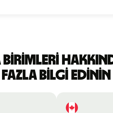
 birimleri hakkı
fazla bilgi edinin