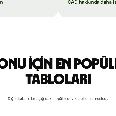
in
CAD hakkında daha faz
ronu için en popül
tabloları
Diğer kullanıcılar aşağıdaki popüler döviz tablolarını inceledi.