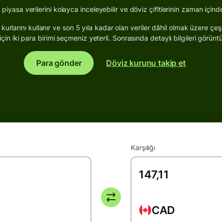
piyasa verilerini kolayca inceleyebilir ve döviz çifltlerinin zaman içindek
urlarını kullanır ve son 5 yıla kadar olan veriler dâhil olmak üzere çeşit
çin iki para birimi seçmeniz yeterli. Sonrasında detaylı bilgileri görünt
Para gönder
Döviz kurunu takip et
Karşılığı
CAD