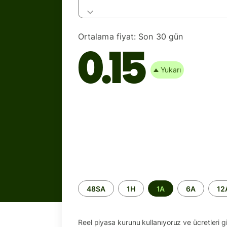
Ortalama fiyat:
Son 30 gün
0.15
Yukarı
Zaman
48SA
1H
1A
6A
12
aralığı
Reel piyasa kurunu kullanıyoruz ve ücretleri giz