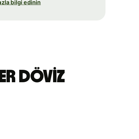
la bilgi edinin
er döviz