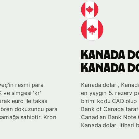
Kanada d
Kanada d
sveç'in resmi para
Kanada doları, Kanada
K ve simgesi 'kr'
en yaygın 5. rezerv pa
arak euro ile takas
birimi kodu CAD olup s
 gören dokuzuncu para
Bank of Canada tarafı
asamağa sahiptir. Kron
Canadian Bank Note C
Kanada doları itibari b