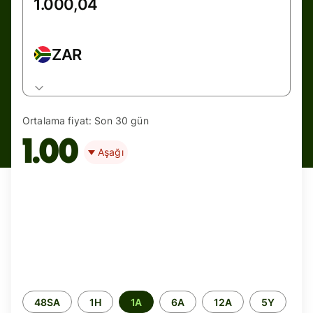
ZAR
Ortalama fiyat:
Son 30 gün
1.00
Aşağı
Zaman
48SA
1H
1A
6A
12A
5Y
aralığı