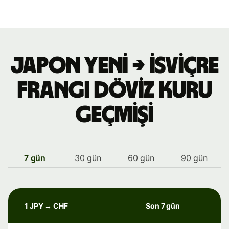
Japon yeni → İsviçre
frangı döviz kuru
geçmişi
7 gün
30 gün
60 gün
90 gün
1 JPY → CHF
Son 7 gün