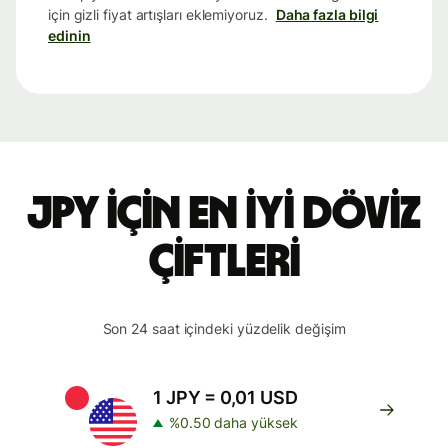
için gizli fiyat artışları eklemiyoruz.
Daha fazla bilgi
edinin
JPY için en iyi döviz
çiftleri
Son 24 saat içindeki yüzdelik değişim
1 JPY = 0,01 USD
%0.50 daha yüksek