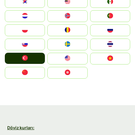
South Korea
Malay
Mexico
Nederland
Norge
Portugal
Polska
România
Россия
Slovensko
Ruoŧŧa
ไทย
Türkiye
United States
Vietnam
中国
中國香港特別行政區
Döviz kurları: