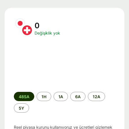
0
Değişiklik yok
Zaman
48SA
1H
1A
6A
12A
aralığı
5Y
Reel piyasa kurunu kullanıyoruz ve ücretleri gizlemek