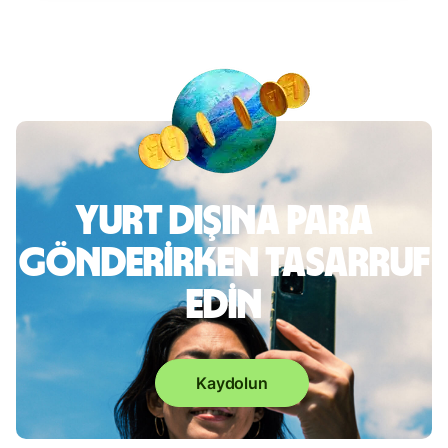
Yurt dışına para
gönderirken tasarruf
edin
Kaydolun