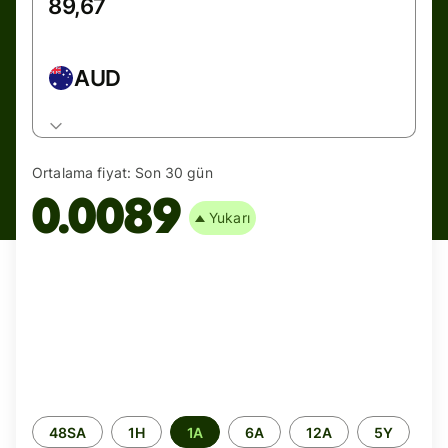
AUD
Ortalama fiyat:
Son 30 gün
0.0089
Yukarı
Zaman
48SA
1H
1A
6A
12A
5Y
aralığı