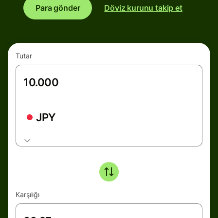
Para gönder
Döviz kurunu takip et
Tutar
JPY
Karşılığı