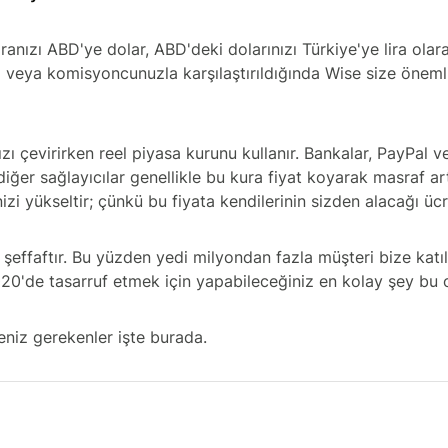
iranızı ABD'ye dolar, ABD'deki dolarınızı Türkiye'ye lira ol
 veya komisyoncunuzla karşılaştırıldığında Wise size öneml
zı çevirirken reel piyasa kurunu kullanır. Bankalar, PayPal 
iğer sağlayıcılar genellikle bu kura fiyat koyarak masraf art
nizi yükseltir; çünkü bu fiyata kendilerinin sizden alacağı ücr
şeffaftır. Bu yüzden yedi milyondan fazla müşteri bize katıl
20'de tasarruf etmek için yapabileceğiniz en kolay şey bu 
eniz gerekenler işte burada.