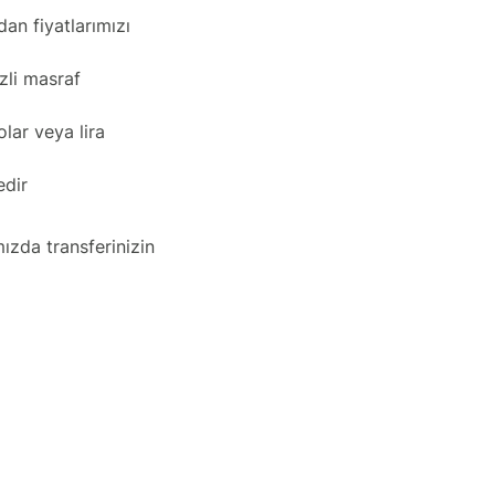
dan fiyatlarımızı
izli masraf
lar veya lira
edir
ızda transferinizin