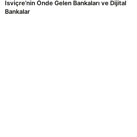
İsviçre’nin Önde Gelen Bankaları ve Dijital
Bankalar
Hamzah Shaikh
29.09.25
Okuma süresi 5 dakika
Bireysel Finans