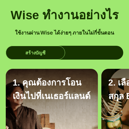
Wise ทำงานอย่างไร
ใช้งานผ่าน Wise ได้ง่ายๆ ภายในไม่กี่ขั้นตอน
สร้างบัญชี
1. คุณต้องการโอน
2. เล
เงินไปที่เนเธอร์แลนด์
สกุล