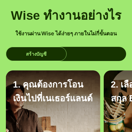
Wise ทำงานอย่างไร
ใช้งานผ่าน Wise ได้ง่ายๆ ภายในไม่กี่ขั้นตอน
สร้างบัญชี
1. คุณต้องการโอน
2. เล
เงินไปที่เนเธอร์แลนด์
สกุล