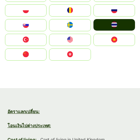
Polska
România
Россия
ไทย
Slovensko
Ruoŧŧa
Türkiye
United States
Vietnam
中国
中國香港特別行政區
อัตราแลกเปลี่ยน:
โอนเงินไปต่างประเทศ:
Cost of living:
Cost of living in United Kingdom