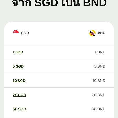
จาก SGD เป็น BND
SGD
BND
1
SGD
1
BND
5
SGD
5
BND
10
SGD
10
BND
20
SGD
20
BND
50
SGD
50
BND