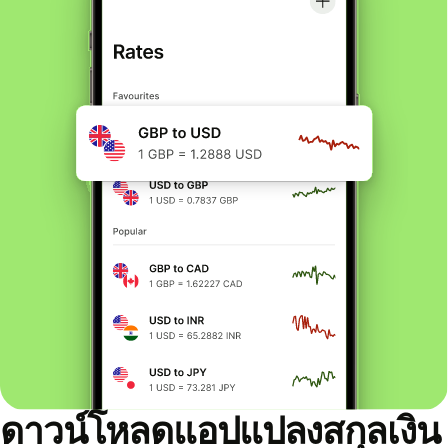
ดาวน์โหลดแอปแปลงสกุลเงิน