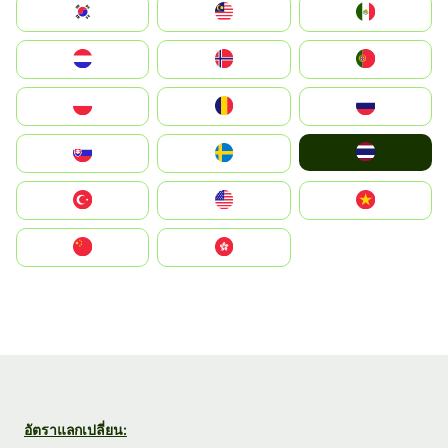
South Korea
Malay
Mexico
Nederland
Norge
Portugal
Polska
România
Россия
ไทย
Slovensko
Ruoŧŧa
Türkiye
United States
Vietnam
中国
中國香港特別行政區
อัตราแลกเปลี่ยน: