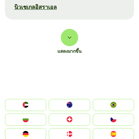
นิวเชเกลอิสราเอล
แสดงมากขึ้น
الإمارات العربية المتحدة
Australia
Brazil
България
Switzerland
Czechia
Deutschland
Denmark
España