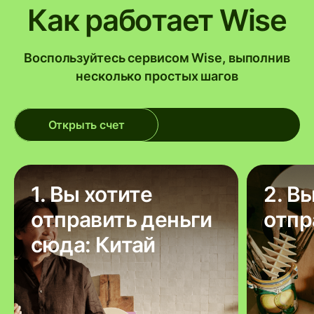
Как работает Wise
Воспользуйтесь сервисом Wise, выполнив
несколько простых шагов
Открыть счет
1. Вы хотите
2. В
отправить деньги
отпр
сюда: Китай