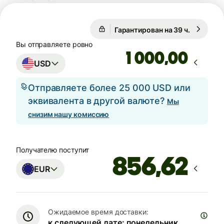
Гарантирован на 39 ч.
1 USD = 
Гарантирован на 39 ч.
Вы отправляете ровно
,00
USD
Отправляете более 25 000 USD или
эквивалента в другой валюте?
Мы
снизим нашу комиссию
Получателю поступит
EUR
Ожидаемое время доставки:
к следующей дате: понедельник