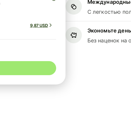
Международные
а
С легкостью по
9,87 USD
Экономьте день
Без наценок на