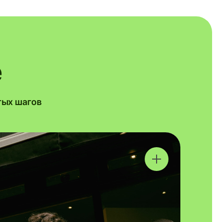
e
тых шагов