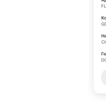
F
Ко
G
Н
C
Г
D