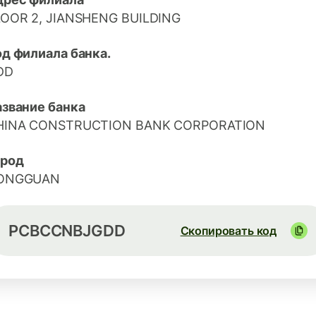
LOOR 2, JIANSHENG BUILDING
д филиала банка.
DD
азвание банка
HINA CONSTRUCTION BANK CORPORATION
ород
ONGGUAN
PCBCCNBJGDD
Скопировать код