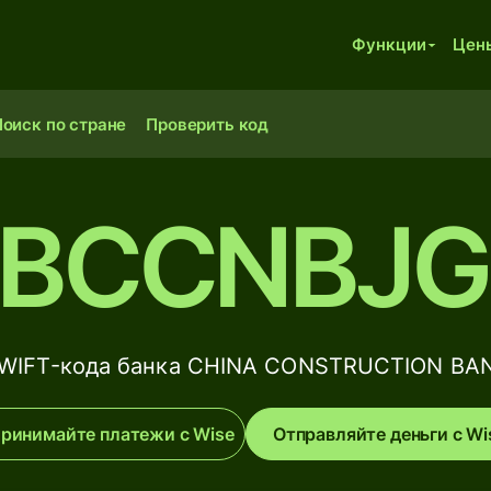
Функции
Цен
оиск по стране
Проверить код
BCCNBJ
SWIFT-кода банка CHINA CONSTRUCTION B
ринимайте платежи с Wise
Отправляйте деньги с Wi