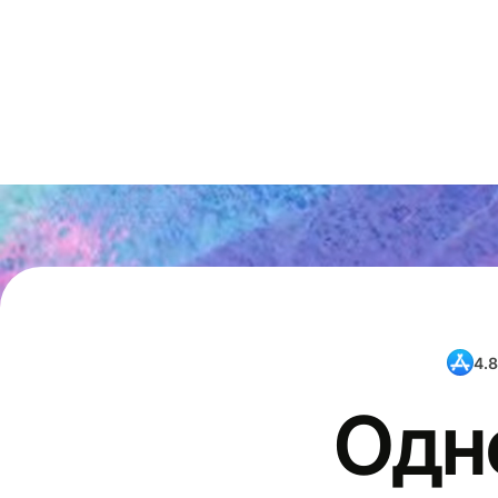
4.8
Одн