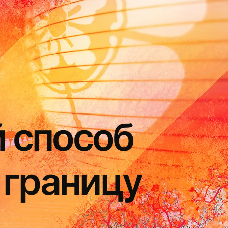
 способ
 границу