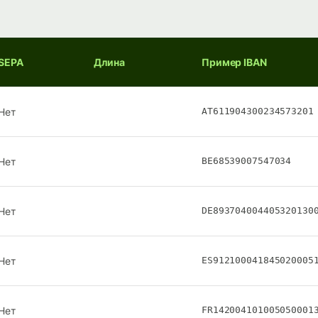
SEPA
Длина
Пример IBAN
Нет
AT611904300234573201
Нет
BE68539007547034
Нет
DE893704004405320130
Нет
ES912100041845020005
Нет
FR142004101005050001