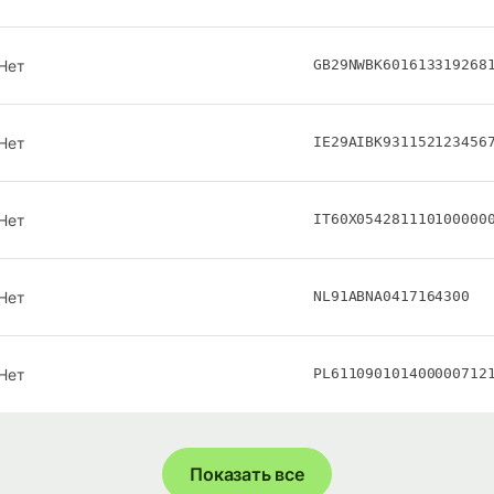
Нет
GB29NWBK601613319268
Нет
IE29AIBK931152123456
Нет
IT60X054281110100000
Нет
NL91ABNA0417164300
Нет
PL611090101400000712
Показать все