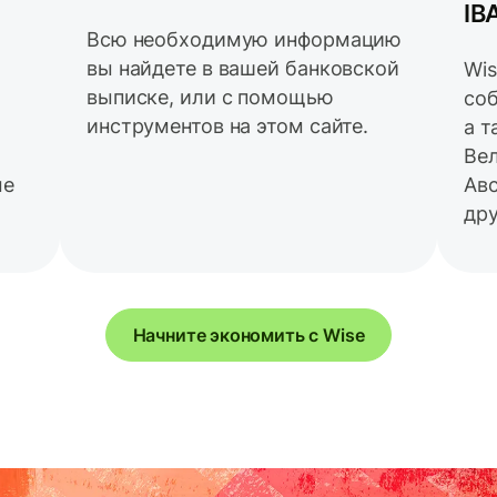
IB
Всю необходимую информацию
вы найдете в вашей банковской
Wis
выписке, или с помощью
соб
инструментов на этом сайте.
а т
Ве
ые
Авс
дру
Начните экономить с Wise