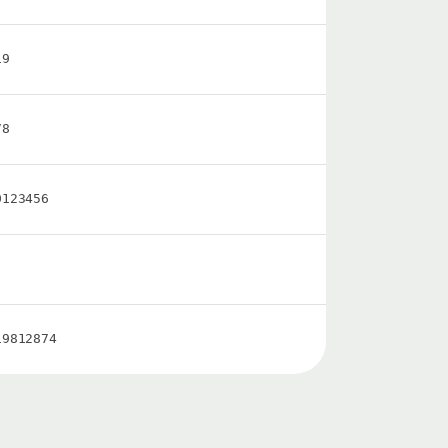
19
78
0123456
19812874