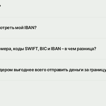
?
мотреть мой IBAN?
ера, коды SWIFT, BIC и IBAN – в чем разница?
дером выгоднее всего отправить деньги за границ