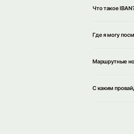
Что такое IBAN
Где я могу пос
Маршрутные ном
С каким провай