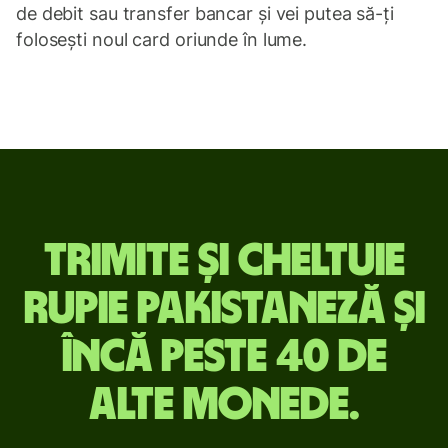
de debit sau transfer bancar și vei putea să-ți
folosești noul card oriunde în lume.
Trimite
Trimite și cheltuie
și
rupie pakistaneză și
cheltuie
încă peste 40 de
rupie
alte monede.
pakistaneză