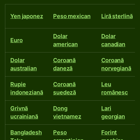
și
încă
Yen japonez
Peso mexican
Liră sterlină
peste
Dolar
Dolar
Euro
american
canadian
40
de
Dolar
Coroană
Coroană
australian
daneză
norvegiană
alte
Rupie
Coroană
Leu
monede.
indoneziană
suedeză
românesc
Grivnă
Dong
Lari
ucrainiană
vietnamez
georgian
Bangladesh
Peso
Forint