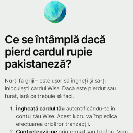
Ce se întâmplă dacă
pierd cardul rupie
pakistaneză?
Nu-ți fă griji – este ușor să îngheți și să-ți
înlocuiești cardul Wise. Dacă este pierdut sau
furat, iară ce trebuie să faci.
Îngheață cardul tău
autentificându-te în
contul tău Wise. Acest lucru va împiedica
efectuarea oricăror tranzacții.
Contactează-ne
prin e-mail sau telefon. Vom