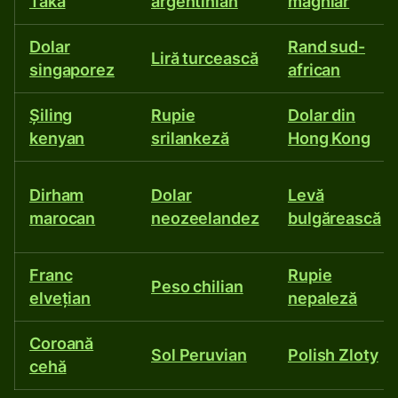
Taka
argentinian
maghiar
Dolar
Rand sud-
Liră turcească
singaporez
african
Șiling
Rupie
Dolar din
kenyan
srilankeză
Hong Kong
Dirham
Dolar
Levă
marocan
neozeelandez
bulgărească
Franc
Rupie
Peso chilian
elveţian
nepaleză
Coroană
Sol Peruvian
Polish Zloty
cehă