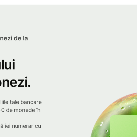
nezi de la
lui
onezi.
iile tale bancare
e 40 de monede în
să iei numerar cu