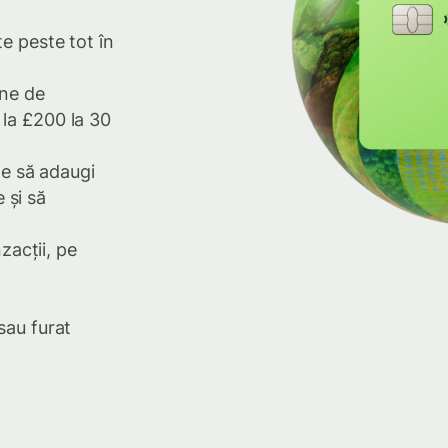
e peste tot în
ane de
la £200 la 30
te să adaugi
e și să
nzacții, pe
sau furat