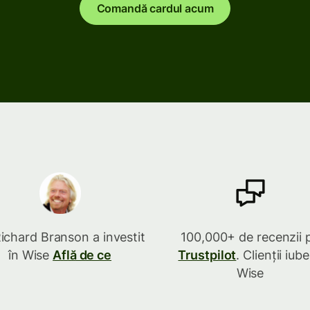
Comandă cardul acum
Conectează programe
de contabilitate
Richard Branson a investit
100,000+ de recenzii 
în Wise
Află de ce
Trustpilot
. Clienții iub
Wise