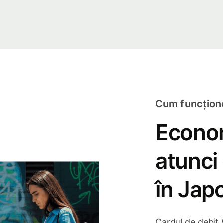
Cum funcțione
Econom
atunci
în Jap
Cardul de debit 