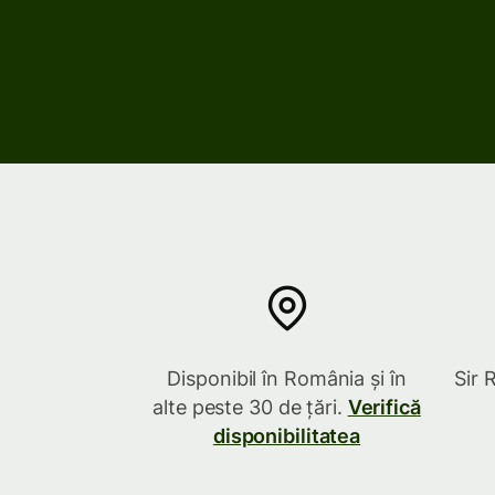
Explorează
Explorează
Explorează
Disponibil în România și în
Sir 
alte peste 30 de țări.
Verifică
disponibilitatea