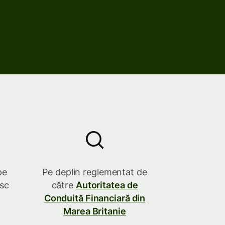
pe
Pe deplin reglementat de
esc
către
Autoritatea de
Conduită Financiară din
Marea Britanie