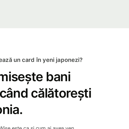
ază un card în yeni japonezi?
isește bani
 când călătorești
onia.
Wise este ca și cum ai avea yen