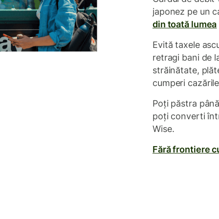
japonez pe un ca
din toată lumea
Evită taxele asc
retragi bani de 
străinătate, plăt
cumperi cazările 
Poți păstra până
poți converti înt
Wise.
Fără frontiere 