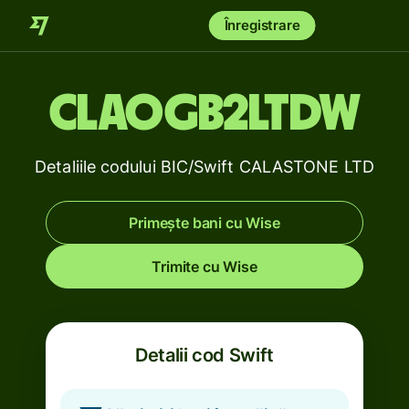
Înregistrare
CLAOGB2LTDW
Detaliile codului BIC/Swift CALASTONE LTD
Primește bani cu Wise
Trimite cu Wise
Detalii cod Swift