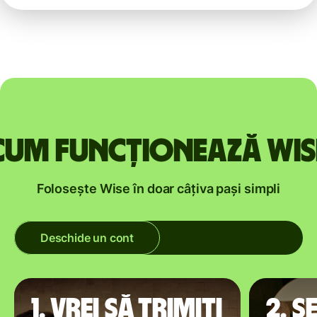
Cum funcționează Wis
Folosește Wise în doar câțiva pași simpli
Deschide un cont
1. Vrei să trimiți
2. S