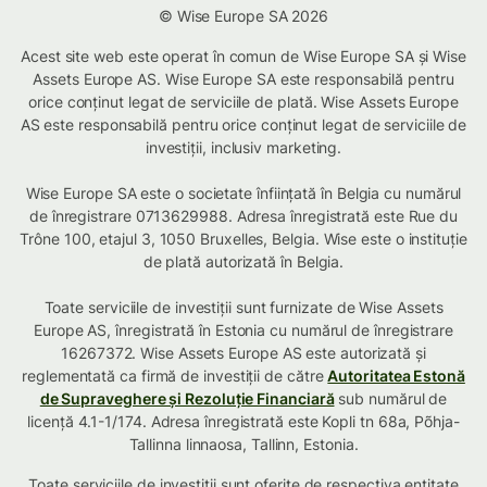
© Wise Europe SA 2026
Acest site web este operat în comun de Wise Europe SA și Wise
Assets Europe AS. Wise Europe SA este responsabilă pentru
orice conținut legat de serviciile de plată. Wise Assets Europe
AS este responsabilă pentru orice conținut legat de serviciile de
investiții, inclusiv marketing.
Wise Europe SA este o societate înființată în Belgia cu numărul
de înregistrare 0713629988. Adresa înregistrată este Rue du
Trône 100, etajul 3, 1050 Bruxelles, Belgia. Wise este o instituție
de plată autorizată în Belgia.
Toate serviciile de investiții sunt furnizate de Wise Assets
Europe AS, înregistrată în Estonia cu numărul de înregistrare
16267372. Wise Assets Europe AS este autorizată și
reglementată ca firmă de investiții de către
Autoritatea Estonă
de Supraveghere și Rezoluție Financiară
sub numărul de
licență 4.1-1/174. Adresa înregistrată este Kopli tn 68a, Põhja-
Tallinna linnaosa, Tallinn, Estonia.
Toate serviciile de investiții sunt oferite de respectiva
entitate