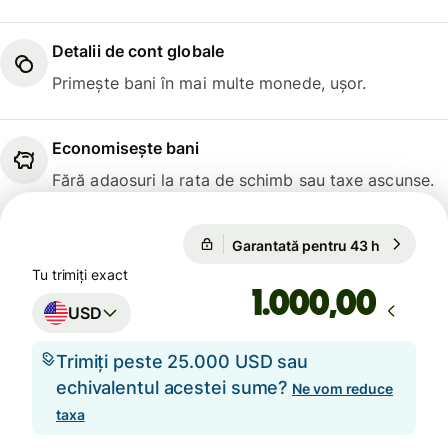
Detalii de cont globale
Primește bani în mai multe monede, ușor.
Economisește bani
Fără adaosuri la rata de schimb sau taxe ascunse.
Garantată pentru 43 h
1 USD = 0
Garantată pentru 43 h
Tu trimiți exact
,00
USD
Trimiți peste 25.000 USD sau
echivalentul acestei sume?
Ne vom reduce
taxa