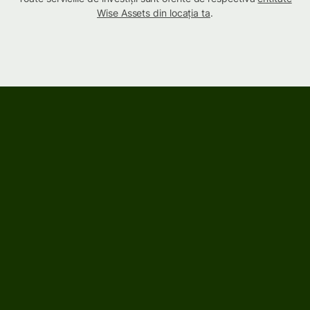
Wise Assets din locația ta
.