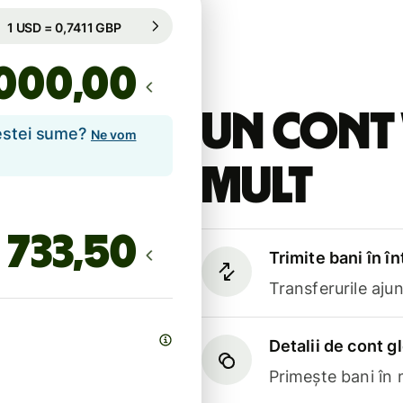
Garantată pentru 50 h
1 USD = 0,7411 GBP
Garantată pentru 50 h
,00
Un cont 
cestei sume?
Ne vom
mult
Trimite bani în î
Transferurile aju
Detalii de cont g
Primește bani în