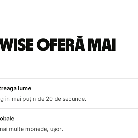
Wise oferă mai
ntreaga lume
ng în mai puțin de 20 de secunde.
lobale
 mai multe monede, ușor.