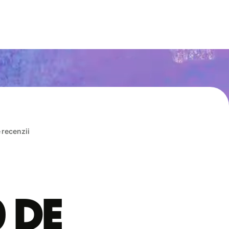
e recenzii
0 de