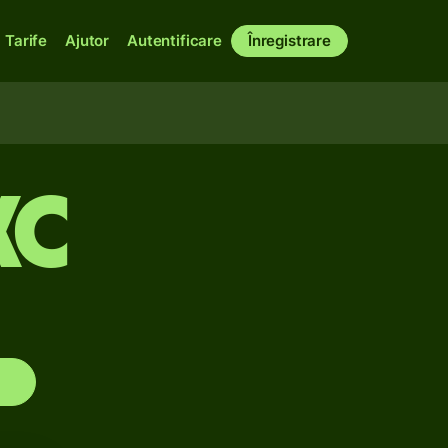
Tarife
Ajutor
Autentificare
Înregistrare
XC