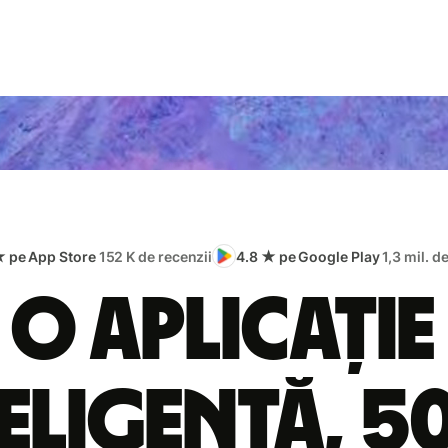
★ pe App Store
152 K de recenzii
4.8 ★ pe Google Play
1,3 mil. d
O aplicație
eligentă, 5