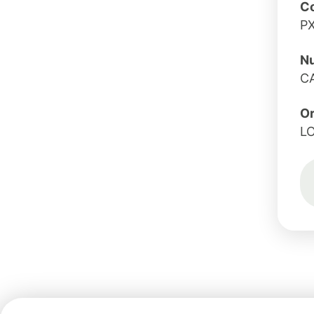
Co
P
Nu
C
O
L