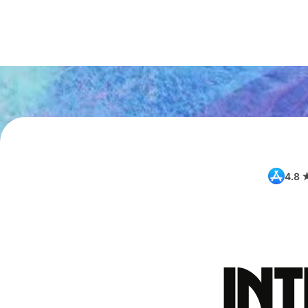
4.8 
int