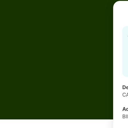
De
C
Ad
B