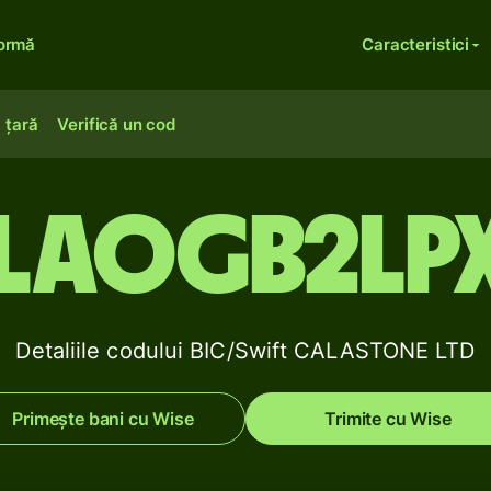
formă
Caracteristici
 țară
Verifică un cod
LAOGB2LP
Detaliile codului BIC/Swift CALASTONE LTD
Primește bani cu Wise
Trimite cu Wise