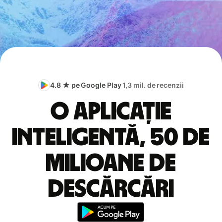
4.8 ★ pe Google Play
1,3 mil. de recenzii
O aplicație
inteligentă, 50 de
milioane de
descărcări