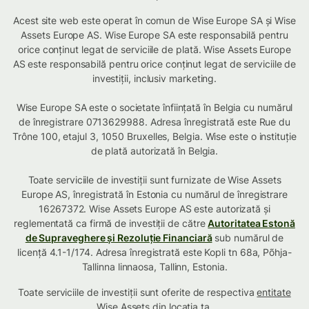
Acest site web este operat în comun de Wise Europe SA și Wise
Assets Europe AS. Wise Europe SA este responsabilă pentru
orice conținut legat de serviciile de plată. Wise Assets Europe
AS este responsabilă pentru orice conținut legat de serviciile de
investiții, inclusiv marketing.
Wise Europe SA este o societate înființată în Belgia cu numărul
de înregistrare 0713629988. Adresa înregistrată este Rue du
Trône 100, etajul 3, 1050 Bruxelles, Belgia. Wise este o instituție
de plată autorizată în Belgia.
Toate serviciile de investiții sunt furnizate de Wise Assets
Europe AS, înregistrată în Estonia cu numărul de înregistrare
16267372. Wise Assets Europe AS este autorizată și
reglementată ca firmă de investiții de către
Autoritatea Estonă
de Supraveghere și Rezoluție Financiară
sub numărul de
licență 4.1-1/174. Adresa înregistrată este Kopli tn 68a, Põhja-
Tallinna linnaosa, Tallinn, Estonia.
Toate serviciile de investiții sunt oferite de respectiva
entitate
Wise Assets din locația ta
.