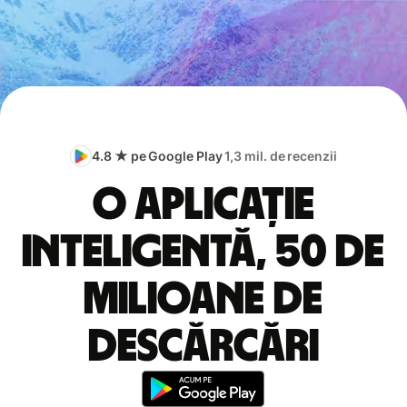
4.8 ★ pe Google Play
1,3 mil. de recenzii
O aplicație
inteligentă, 50 de
milioane de
descărcări