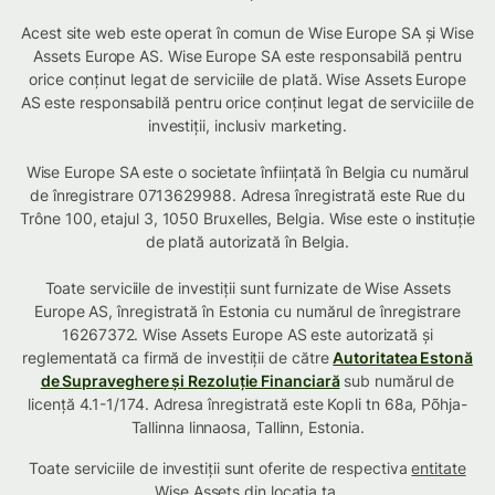
Acest site web este operat în comun de Wise Europe SA și Wise
Assets Europe AS. Wise Europe SA este responsabilă pentru
orice conținut legat de serviciile de plată. Wise Assets Europe
AS este responsabilă pentru orice conținut legat de serviciile de
investiții, inclusiv marketing.
Wise Europe SA este o societate înființată în Belgia cu numărul
de înregistrare 0713629988. Adresa înregistrată este Rue du
Trône 100, etajul 3, 1050 Bruxelles, Belgia. Wise este o instituție
de plată autorizată în Belgia.
Toate serviciile de investiții sunt furnizate de Wise Assets
Europe AS, înregistrată în Estonia cu numărul de înregistrare
16267372. Wise Assets Europe AS este autorizată și
reglementată ca firmă de investiții de către
Autoritatea Estonă
de Supraveghere și Rezoluție Financiară
sub numărul de
licență 4.1-1/174. Adresa înregistrată este Kopli tn 68a, Põhja-
Tallinna linnaosa, Tallinn, Estonia.
Toate serviciile de investiții sunt oferite de respectiva
entitate
Wise Assets din locația ta
.