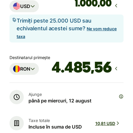
,00
USD
Trimiți peste 25.000 USD sau
echivalentul acestei sume?
Ne vom reduce
taxa
Destinatarul primește
RON
Ajunge
până pe miercuri, 12 august
Taxe totale
10,81 USD
Incluse în suma de USD