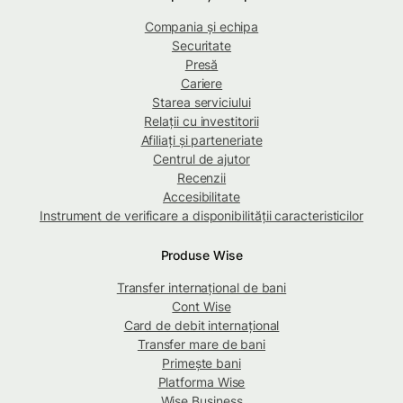
Compania și echipa
Securitate
Presă
Cariere
Starea serviciului
Relații cu investitorii
Afiliați și parteneriate
Centrul de ajutor
Recenzii
Accesibilitate
Instrument de verificare a disponibilității caracteristicilor
Produse Wise
Transfer internațional de bani
Cont Wise
Card de debit internațional
Transfer mare de bani
Primește bani
Platforma Wise
Wise Business