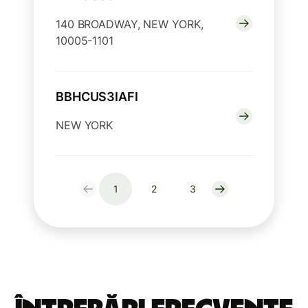
140 BROADWAY, NEW YORK,
10005-1101
BBHCUS3IAFI
NEW YORK
1
2
3