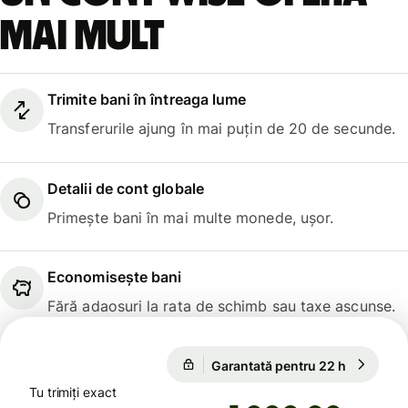
mai mult
Trimite bani în întreaga lume
Transferurile ajung în mai puțin de 20 de secunde.
Detalii de cont globale
Primește bani în mai multe monede, ușor.
Economisește bani
Fără adaosuri la rata de schimb sau taxe ascunse.
Garantată pentru 22 h
1 USD = 
Garantată pentru 22 h
Tu trimiți exact