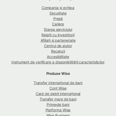
Compania și echipa
Securitate
Presă
Cariere
Starea serviciului
Relații cu investitorii
Afiliați și parteneriate
Centrul de ajutor
Recenzii
Accesibilitate
Instrument de verificare a disponibilității caracteristicilor
Produse Wise
Transfer internațional de bani
Cont Wise
Card de debit internațional
Transfer mare de bani
Primește bani
Platforma Wise
Wise Business