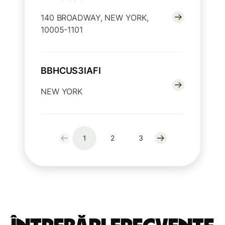
140 BROADWAY, NEW YORK,
10005-1101
BBHCUS3IAFI
NEW YORK
1
2
3