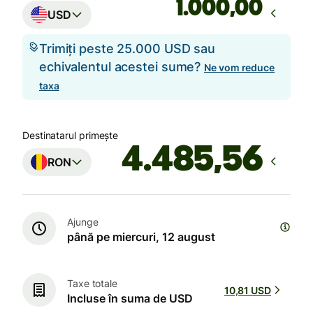
,00
USD
Trimiți peste 25.000 USD sau
echivalentul acestei sume?
Ne vom reduce
taxa
Destinatarul primește
RON
Ajunge
până pe miercuri, 12 august
Taxe totale
10,81 USD
Incluse în suma de USD