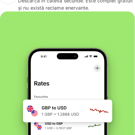
Descarcă în câteva secunde. Este complet gratuit
și nu există reclame enervante.