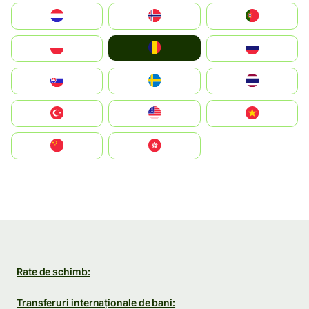
Nederland
Norge
Portugal
România
Polska
Россия
Slovensko
Ruoŧŧa
ไทย
Türkiye
United States
Vietnam
中国
中國香港特別行政區
Rate de schimb:
Transferuri internaționale de bani: