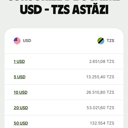
USD - TZS astăzi
USD
TZS
1
USD
2.651,08
TZS
5
USD
13.255,40
TZS
10
USD
26.510,80
TZS
20
USD
53.021,60
TZS
50
USD
132.554
TZS