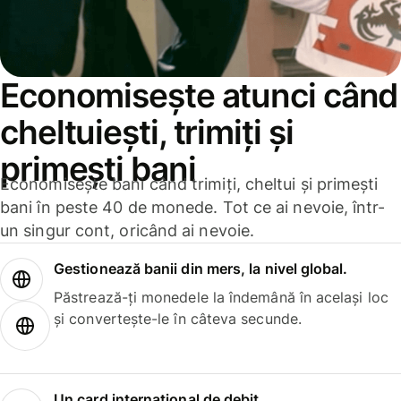
Economisește atunci când
cheltuiești, trimiți și
primești bani
Economisește bani când trimiți, cheltui și primești
bani în peste 40 de monede. Tot ce ai nevoie, într-
un singur cont, oricând ai nevoie.
Gestionează banii din mers, la nivel global.
Păstrează-ți monedele la îndemână în același loc
și convertește-le în câteva secunde.
Un card internațional de debit