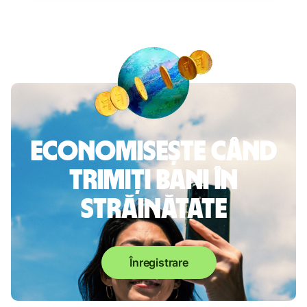
Economisește când
trimiți bani în
străinătate
Înregistrare