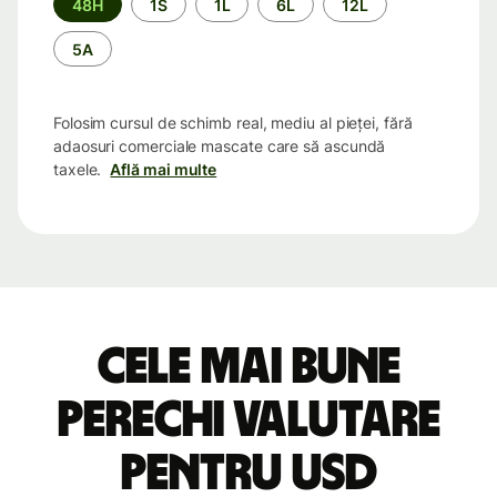
48H
1S
1L
6L
12L
5A
Folosim cursul de schimb real, mediu al pieței, fără
adaosuri comerciale mascate care să ascundă
taxele.
Află mai multe
Cele mai bune
perechi valutare
pentru USD