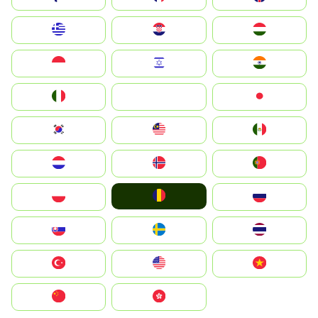
Greece
Hrvatska
Magyarország
Indonesia
Israel
India
Italia
JA
Japan
South Korea
Malay
Mexico
Nederland
Norge
Portugal
România
Polska
Россия
Slovensko
Ruoŧŧa
ไทย
Türkiye
United States
Vietnam
中国
中國香港特別行政區