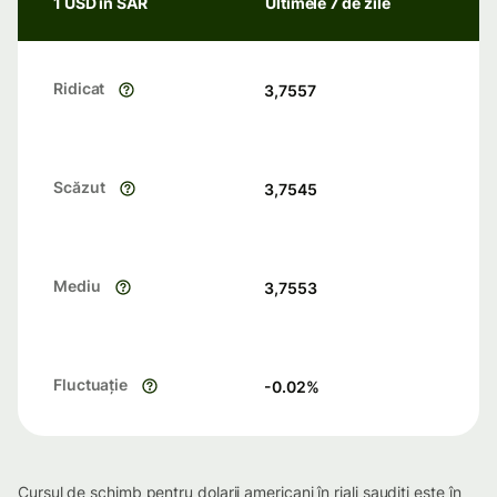
1 USD în SAR
Ultimele 7 de zile
Ridicat
3,7557
Scăzut
3,7545
Mediu
3,7553
Fluctuație
-0.02
%
Cursul de schimb pentru dolarii americani în riali saudiți este în