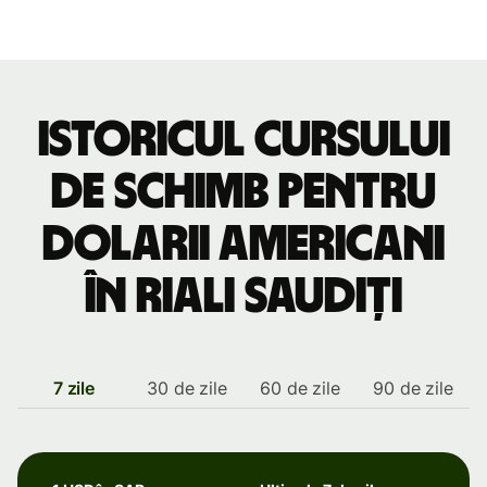
Istoricul cursului
de schimb pentru
dolarii americani
în riali saudiți
7 zile
30 de zile
60 de zile
90 de zile