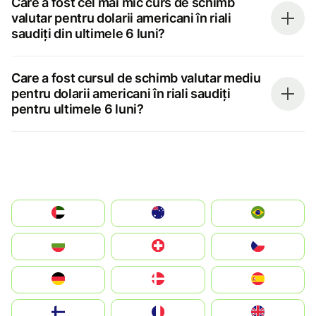
Care a fost cel mai mic curs de schimb
valutar pentru dolarii americani în riali
saudiți din ultimele 6 luni?
Care a fost cursul de schimb valutar mediu
pentru dolarii americani în riali saudiți
pentru ultimele 6 luni?
الإمارات العربية المتحدة
Australia
Brazil
България
Switzerland
Czechia
Deutschland
Denmark
España
Suomi
France
United Kingdom