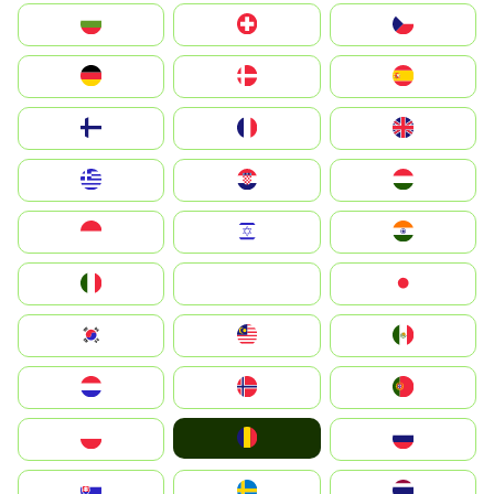
България
Switzerland
Czechia
Deutschland
Denmark
España
Suomi
France
United Kingdom
Greece
Hrvatska
Magyarország
Indonesia
Israel
India
Italia
JA
Japan
South Korea
Malay
Mexico
Nederland
Norge
Portugal
România
Polska
Россия
Slovensko
Ruoŧŧa
ไทย