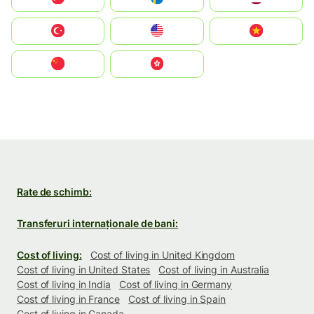
Türkiye
United States
Vietnam
中国
中國香港特別行政區
Rate de schimb:
Transferuri internaționale de bani:
Cost of living:
Cost of living in United Kingdom
Cost of living in United States
Cost of living in Australia
Cost of living in India
Cost of living in Germany
Cost of living in France
Cost of living in Spain
Cost of living in Canada