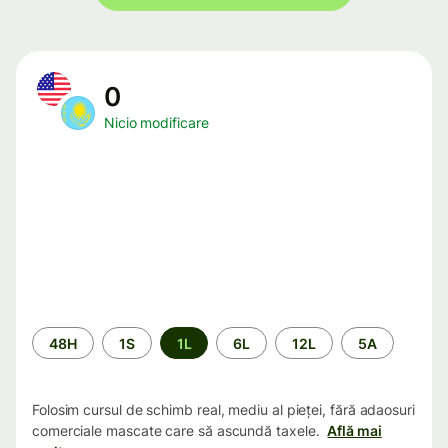
0
Nicio modificare
Perioada
48H
1S
1L
6L
12L
5A
Folosim cursul de schimb real, mediu al pieței, fără adaosuri
comerciale mascate care să ascundă taxele.
Află mai