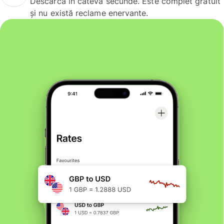
Descarcă în câteva secunde. Este complet gratuit
și nu există reclame enervante.