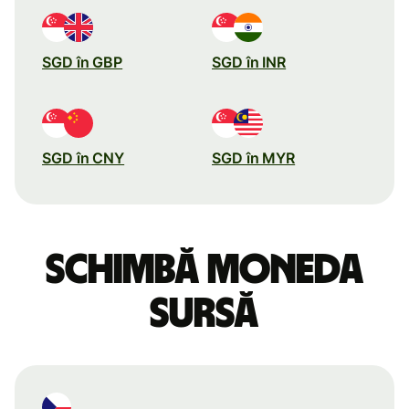
SGD în GBP
SGD în INR
SGD în CNY
SGD în MYR
Schimbă moneda
sursă