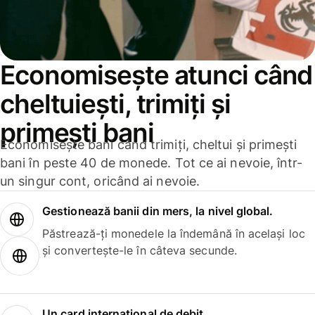
Economisește atunci când
cheltuiești, trimiți și
primești bani
Economisește bani când trimiți, cheltui și primești
bani în peste 40 de monede. Tot ce ai nevoie, într-
un singur cont, oricând ai nevoie.
Gestionează banii din mers, la nivel global.
Păstrează-ți monedele la îndemână în același loc
și convertește-le în câteva secunde.
Un card internațional de debit