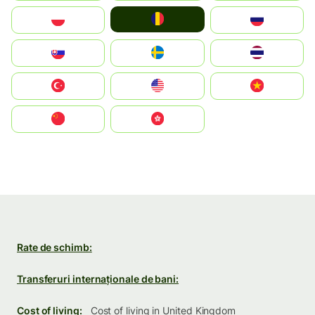
România
Polska
Россия
Slovensko
Ruoŧŧa
ไทย
Türkiye
United States
Vietnam
中国
中國香港特別行政區
Rate de schimb:
Transferuri internaționale de bani:
Cost of living:
Cost of living in United Kingdom