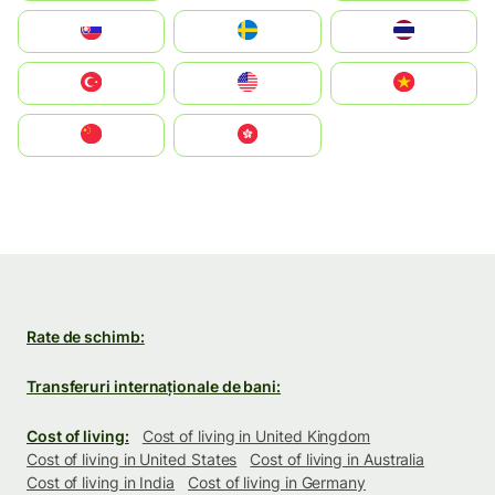
Slovensko
Ruoŧŧa
ไทย
Türkiye
United States
Vietnam
中国
中國香港特別行政區
Rate de schimb:
Transferuri internaționale de bani:
Cost of living:
Cost of living in United Kingdom
Cost of living in United States
Cost of living in Australia
Cost of living in India
Cost of living in Germany