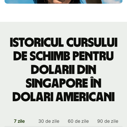
Istoricul cursului
de schimb pentru
dolarii din
Singapore în
dolari americani
7 zile
30 de zile
60 de zile
90 de zile