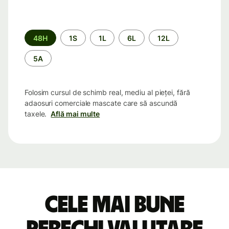
Perioada
48H
1S
1L
6L
12L
5A
Folosim cursul de schimb real, mediu al pieței, fără
adaosuri comerciale mascate care să ascundă
taxele.
Află mai multe
Cele mai bune