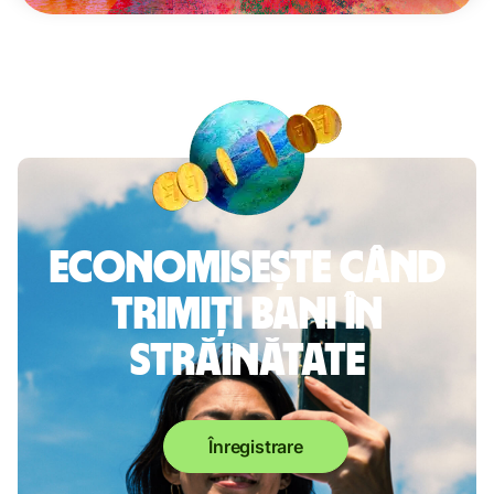
Economisește când
trimiți bani în
străinătate
Înregistrare