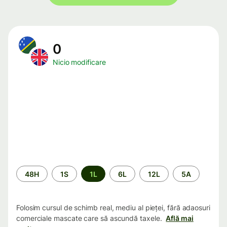
0
Nicio modificare
Perioada
48H
1S
1L
6L
12L
5A
Folosim cursul de schimb real, mediu al pieței, fără adaosuri
comerciale mascate care să ascundă taxele.
Află mai