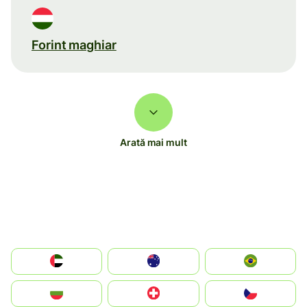
Forint maghiar
Arată mai mult
الإمارات العربية المتحدة
Australia
Brazil
България
Switzerland
Czechia