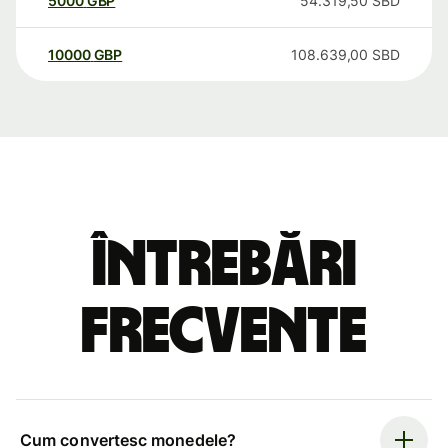
5000
GBP
54.319,50
SBD
10000
GBP
108.639,00
SBD
Întrebări
frecvente
Cum convertesc monedele?