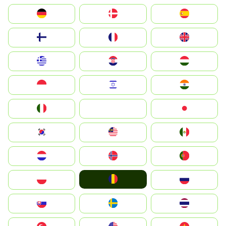
Deutschland
Denmark
España
Suomi
France
United Kingdom
Greece
Hrvatska
Magyarország
Indonesia
Israel
India
Italia
JA
Japan
South Korea
Malay
Mexico
Nederland
Norge
Portugal
România
Polska
Россия
Slovensko
Ruoŧŧa
ไทย