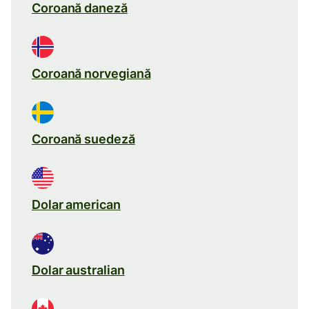
Coroană daneză
Coroană norvegiană
Coroană suedeză
Dolar american
Dolar australian