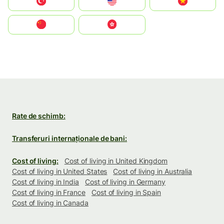
Türkiye
United States
Vietnam
中国
中國香港特別行政區
Rate de schimb:
Transferuri internaționale de bani:
Cost of living:
Cost of living in United Kingdom
Cost of living in United States
Cost of living in Australia
Cost of living in India
Cost of living in Germany
Cost of living in France
Cost of living in Spain
Cost of living in Canada