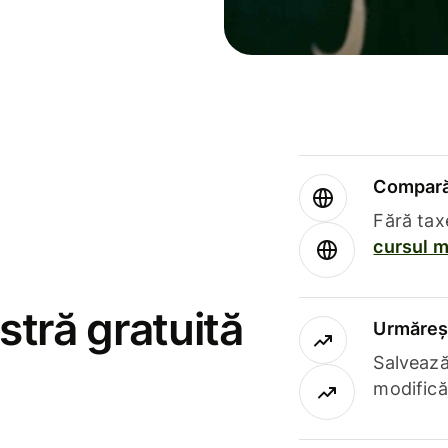
Compară 
Fără tax
cursul m
stră gratuită
Urmăreșt
Salvează
modifică