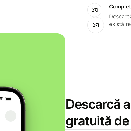
Complet 
Descarcă
există r
Descarcă ap
gratuită d