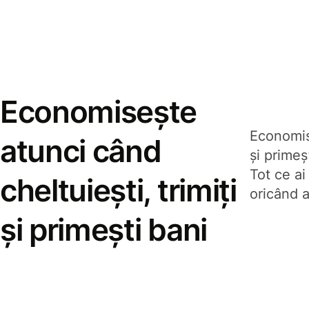
Economisește
Economise
atunci când
și prime
Tot ce ai
cheltuiești, trimiți
oricând a
și primești bani