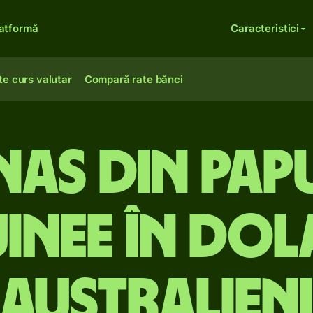
atformă
Caracteristici
te curs valutar
Compară rate bănci
inas din Pa
inee în dol
australieni