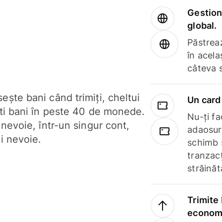
Gestione
global.
Păstrea
în acela
câteva 
ște bani când trimiți, cheltui
Un card 
ști bani în peste 40 de monede.
Nu-ți fac
 nevoie, într-un singur cont,
adaosuri
i nevoie.
schimb 
tranzacț
străinăt
Trimite 
economi