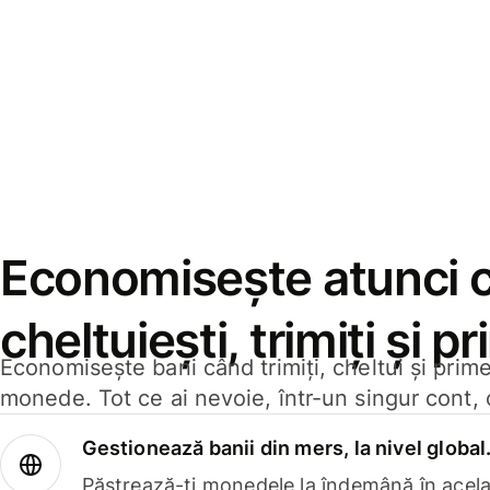
Economisește atunci 
cheltuiești, trimiți și p
Economisește bani când trimiți, cheltui și prim
monede. Tot ce ai nevoie, într-un singur cont, 
Gestionează banii din mers, la nivel global
Păstrează-ți monedele la îndemână în acelaș