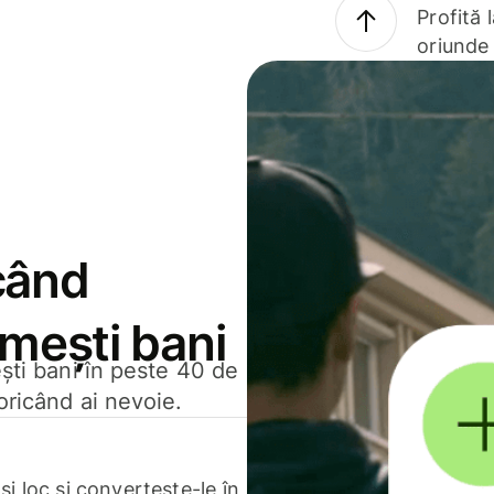
Profită 
oriunde 
când
rimești bani
ești bani în peste 40 de
oricând ai nevoie.
.
i loc și convertește-le în