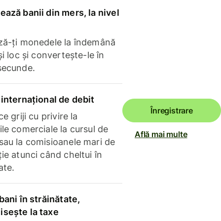
ază banii din mers, la nivel
ză-ți monedele la îndemână
și loc și convertește-le în
secunde.
internațional de debit
Înregistrare
e griji cu privire la
le comerciale la cursul de
Află mai multe
sau la comisioanele mari de
ie atunci când cheltui în
ate.
bani în străinătate,
sește la taxe