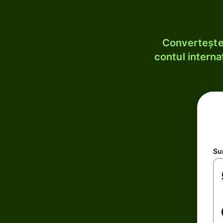
Convertește 
contul internaț
Su