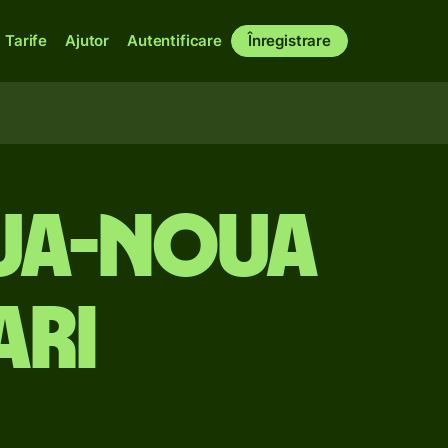
Tarife
Ajutor
Autentificare
Înregistrare
pua-Noua
ari