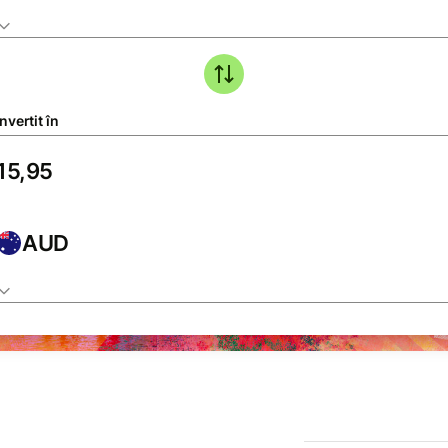
vertit în
AUD