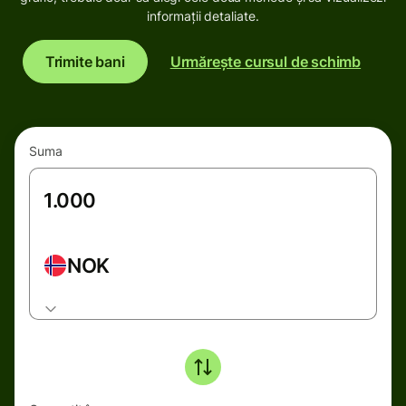
informații detaliate.
Trimite bani
Urmărește cursul de schimb
Suma
NOK