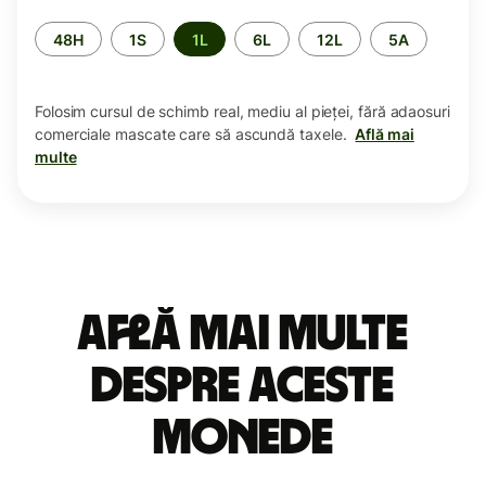
Perioada
48H
1S
1L
6L
12L
5A
Folosim cursul de schimb real, mediu al pieței, fără adaosuri
comerciale mascate care să ascundă taxele.
Află mai
multe
Află mai multe
despre aceste
monede