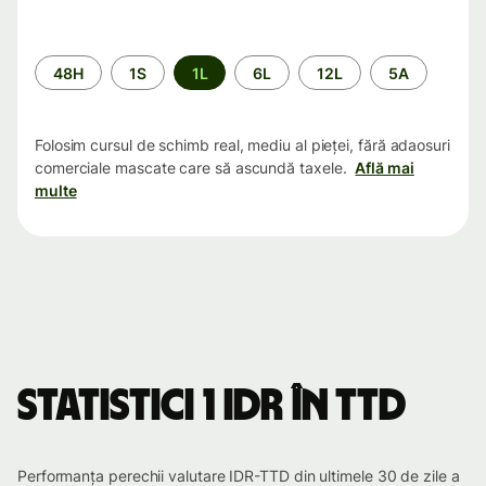
Perioada
48H
1S
1L
6L
12L
5A
Folosim cursul de schimb real, mediu al pieței, fără adaosuri
comerciale mascate care să ascundă taxele.
Află mai
multe
Statistici 1 IDR în TTD
Performanța perechii valutare IDR-TTD din ultimele 30 de zile a