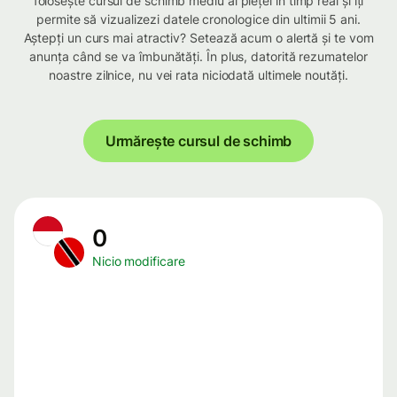
folosește cursul de schimb mediu al pieței în timp real și îți
permite să vizualizezi datele cronologice din ultimii 5 ani.
Aștepți un curs mai atractiv? Setează acum o alertă și te vom
anunța când se va îmbunătăți. În plus, datorită rezumatelor
noastre zilnice, nu vei rata niciodată ultimele noutăți.
Urmărește cursul de schimb
0
Nicio modificare