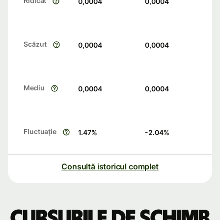
Ridicat
0,0004
0,0004
Scăzut
0,0004
0,0004
Mediu
0,0004
0,0004
Fluctuație
1.47
%
-2.04
%
Consultă istoricul complet
Cursurile de schimb