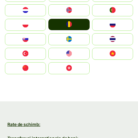
Nederland
Norge
Portugal
România
Polska
Россия
Slovensko
Ruoŧŧa
ไทย
Türkiye
United States
Vietnam
中国
中國香港特別行政區
Rate de schimb: