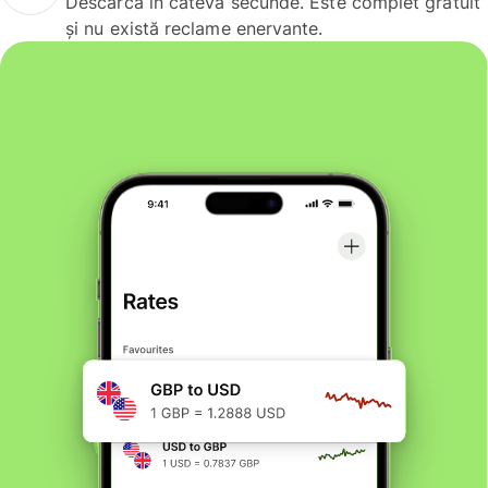
Descarcă în câteva secunde. Este complet gratuit
și nu există reclame enervante.