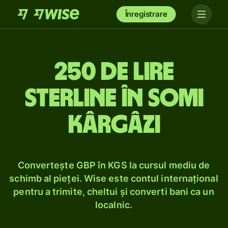
Înregistrare
250 de lire
sterline în somi
kârgâzi
Convertește GBP în KGS la cursul mediu de
schimb al pieței. Wise este contul internațional
pentru a trimite, cheltui și converti bani ca un
localnic.