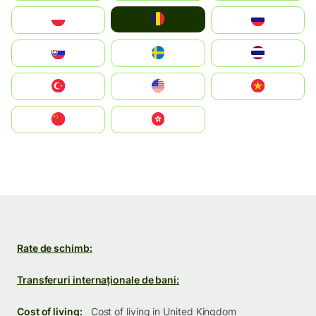
România
Polska
Россия
Slovensko
Ruoŧŧa
ไทย
Türkiye
United States
Vietnam
中国
中國香港特別行政區
Rate de schimb:
Transferuri internaționale de bani:
Cost of living:
Cost of living in United Kingdom