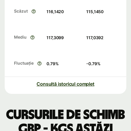
Scăzut
116,1420
115,1450
Mediu
117,3099
117,0392
Fluctuație
0.79
%
-0.79
%
Consultă istoricul complet
Cursurile de schimb
GBP - KGS astăzi