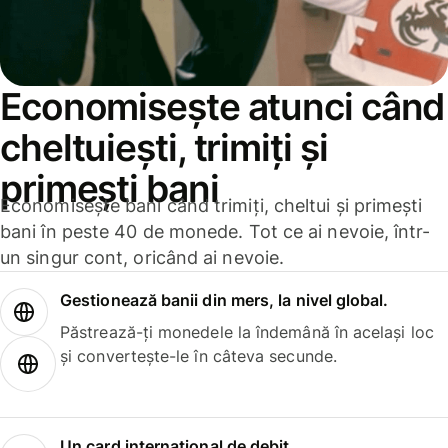
Economisește atunci când
cheltuiești, trimiți și
primești bani
Economisește bani când trimiți, cheltui și primești
bani în peste 40 de monede. Tot ce ai nevoie, într-
un singur cont, oricând ai nevoie.
Gestionează banii din mers, la nivel global.
Păstrează-ți monedele la îndemână în același loc
și convertește-le în câteva secunde.
Un card internațional de debit