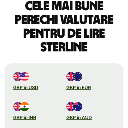
Cele mai bune
perechi valutare
pentru de lire
sterline
GBP în USD
GBP în EUR
GBP în INR
GBP în AUD