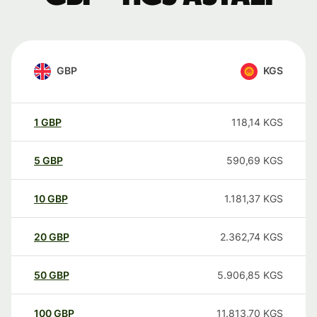
GBP
KGS
1
GBP
118,14
KGS
5
GBP
590,69
KGS
10
GBP
1.181,37
KGS
20
GBP
2.362,74
KGS
50
GBP
5.906,85
KGS
100
GBP
11.813,70
KGS