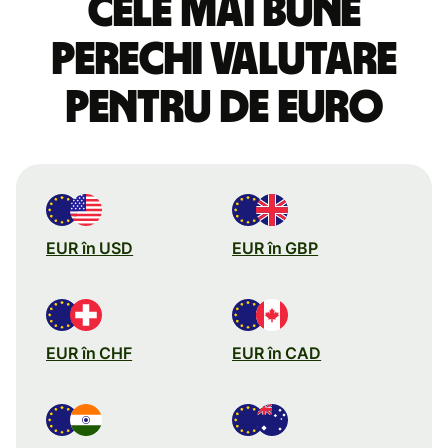
Cele mai bune
perechi valutare
pentru de euro
EUR în USD
EUR în GBP
EUR în CHF
EUR în CAD