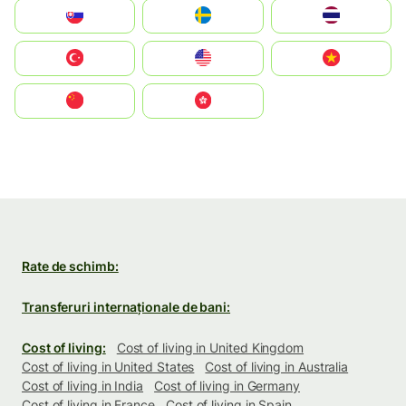
Slovensko
Ruoŧŧa
ไทย
Türkiye
United States
Vietnam
中国
中國香港特別行政區
Rate de schimb:
Transferuri internaționale de bani:
Cost of living:
Cost of living in United Kingdom
Cost of living in United States
Cost of living in Australia
Cost of living in India
Cost of living in Germany
Cost of living in France
Cost of living in Spain