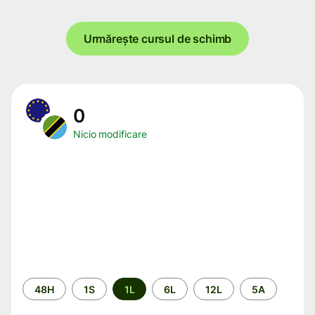
Urmărește cursul de schimb
0
Nicio modificare
Perioada
48H
1S
1L
6L
12L
5A