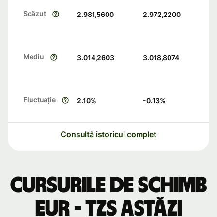
Scăzut
2.981,5600
2.972,2200
Mediu
3.014,2603
3.018,8074
Fluctuație
2.10
%
-0.13
%
Consultă istoricul complet
Cursurile de schimb
EUR - TZS astăzi