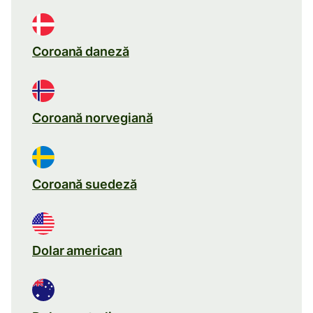
Coroană daneză
Coroană norvegiană
Coroană suedeză
Dolar american