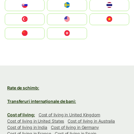
Slovensko
Ruoŧŧa
ไทย
Türkiye
United States
Vietnam
中国
中國香港特別行政區
Rate de schimb:
Transferuri internaționale de bani:
Cost of living:
Cost of living in United Kingdom
Cost of living in United States
Cost of living in Australia
Cost of living in India
Cost of living in Germany
Cost of living in France
Cost of living in Spain