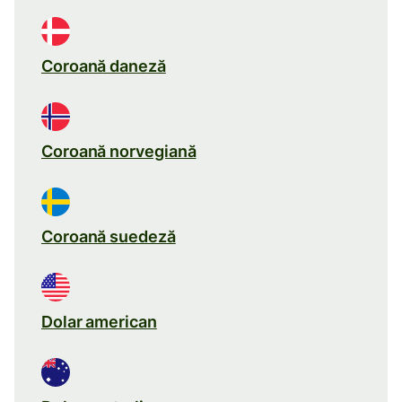
Coroană daneză
Coroană norvegiană
Coroană suedeză
Dolar american