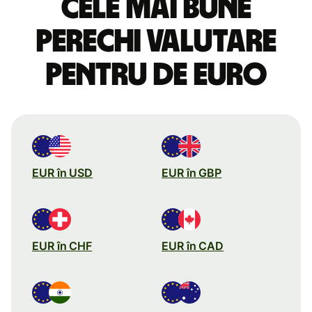
Cele mai bune
perechi valutare
pentru de euro
EUR în USD
EUR în GBP
EUR în CHF
EUR în CAD