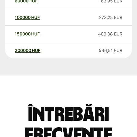
60000
HUF
163,95
EUR
100000
HUF
273,25
EUR
150000
HUF
409,88
EUR
200000
HUF
546,51
EUR
Întrebări
frecvente