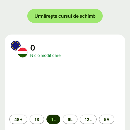
Urmărește cursul de schimb
0
Nicio modificare
Perioada
48H
1S
1L
6L
12L
5A