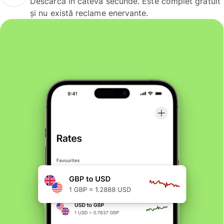
Descarcă în câteva secunde. Este complet gratuit
și nu există reclame enervante.