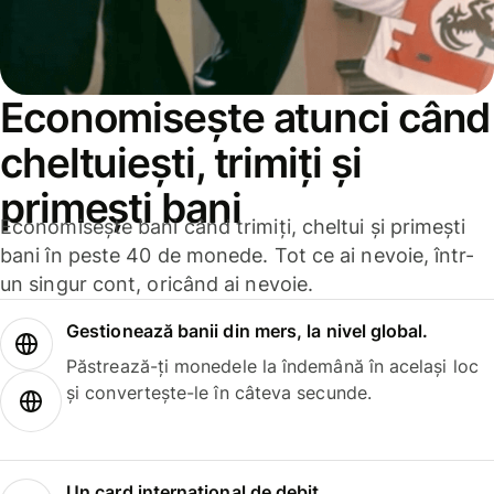
Economisește atunci când
cheltuiești, trimiți și
primești bani
Economisește bani când trimiți, cheltui și primești
bani în peste 40 de monede. Tot ce ai nevoie, într-
un singur cont, oricând ai nevoie.
Gestionează banii din mers, la nivel global.
Păstrează-ți monedele la îndemână în același loc
și convertește-le în câteva secunde.
Un card internațional de debit