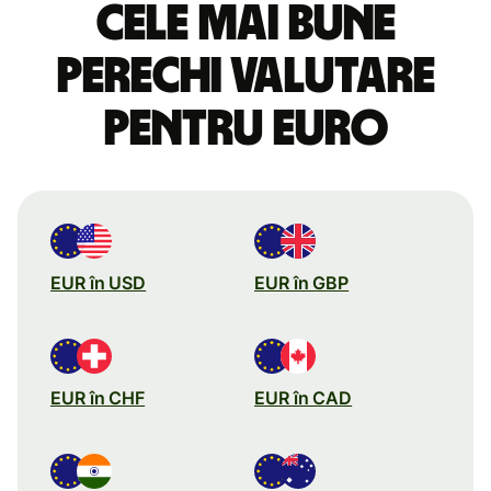
Cele mai bune
perechi valutare
pentru euro
EUR în USD
EUR în GBP
EUR în CHF
EUR în CAD