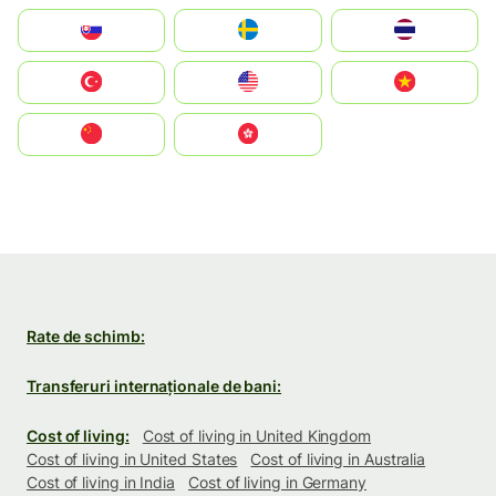
Slovensko
Ruoŧŧa
ไทย
Türkiye
United States
Vietnam
中国
中國香港特別行政區
Rate de schimb:
Transferuri internaționale de bani:
Cost of living:
Cost of living in United Kingdom
Cost of living in United States
Cost of living in Australia
Cost of living in India
Cost of living in Germany