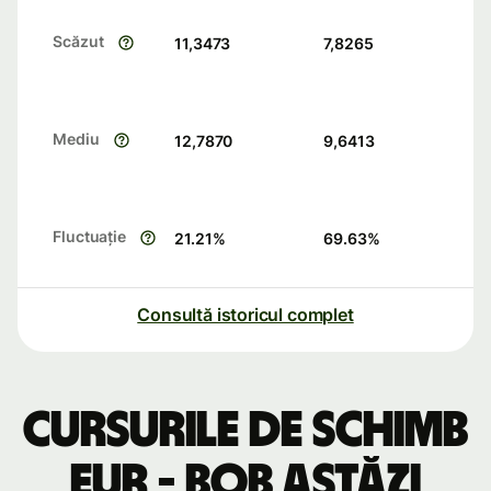
Scăzut
11,3473
7,8265
Mediu
12,7870
9,6413
Fluctuație
21.21
%
69.63
%
Consultă istoricul complet
Cursurile de schimb
EUR - BOB astăzi