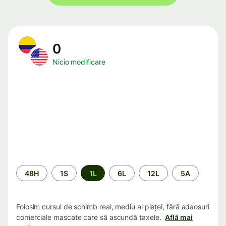
0
Nicio modificare
Perioada
48H
1S
1L
6L
12L
5A
Folosim cursul de schimb real, mediu al pieței, fără adaosuri
comerciale mascate care să ascundă taxele.
Află mai