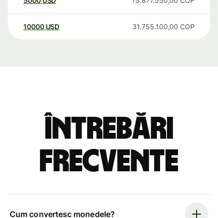
5000
USD
15.877.550,00
COP
10000
USD
31.755.100,00
COP
Întrebări
frecvente
Cum convertesc monedele?