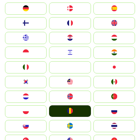
Deutschland
Denmark
España
Suomi
France
United Kingdom
Greece
Hrvatska
Magyarország
Indonesia
Israel
India
Italia
JA
Japan
South Korea
Malay
Mexico
Nederland
Norge
Portugal
România
Polska
Россия
Slovensko
Ruoŧŧa
ไทย