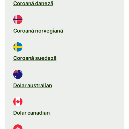
Coroană daneză
Coroană norvegiană
Coroană suedeză
Dolar australian
Dolar canadian