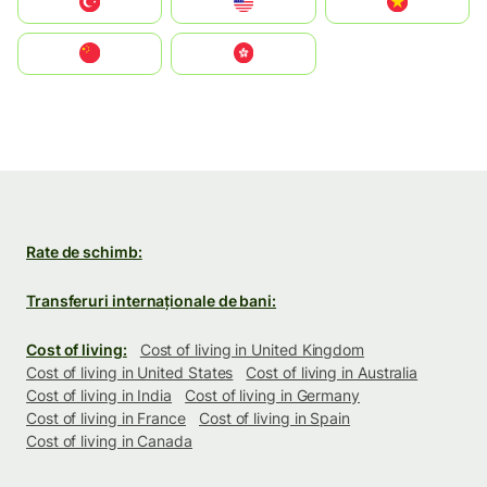
Türkiye
United States
Vietnam
中国
中國香港特別行政區
Rate de schimb:
Transferuri internaționale de bani:
Cost of living:
Cost of living in United Kingdom
Cost of living in United States
Cost of living in Australia
Cost of living in India
Cost of living in Germany
Cost of living in France
Cost of living in Spain
Cost of living in Canada