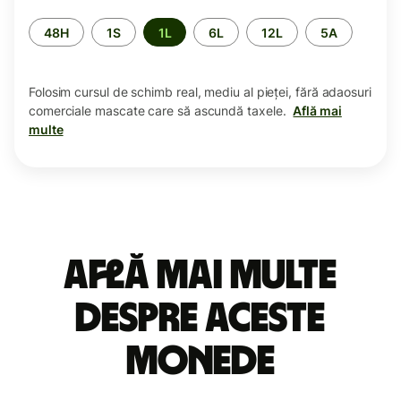
Perioada
48H
1S
1L
6L
12L
5A
Folosim cursul de schimb real, mediu al pieței, fără adaosuri
comerciale mascate care să ascundă taxele.
Află mai
multe
Află mai multe
despre aceste
monede