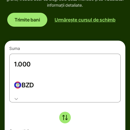
informații detaliate.
Trimite bani
Urmărește cursul de schimb
Suma
BZD