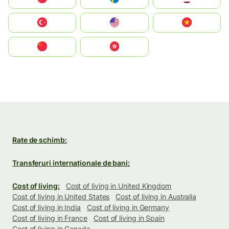
Türkiye
United States
Vietnam
中国
中國香港特別行政區
Rate de schimb:
Transferuri internaționale de bani:
Cost of living:
Cost of living in United Kingdom
Cost of living in United States
Cost of living in Australia
Cost of living in India
Cost of living in Germany
Cost of living in France
Cost of living in Spain
Cost of living in Canada