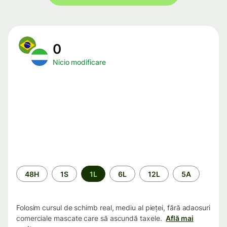
0
Nicio modificare
Perioada
48H
1S
1L
6L
12L
5A
Folosim cursul de schimb real, mediu al pieței, fără adaosuri
comerciale mascate care să ascundă taxele.
Află mai