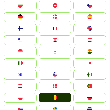
България
Switzerland
Czechia
Deutschland
Denmark
España
Suomi
France
United Kingdom
Greece
Hrvatska
Magyarország
Indonesia
Israel
India
Italia
JA
Japan
South Korea
Malay
Mexico
Nederland
Norge
Portugal
România
Polska
Россия
Slovensko
Ruoŧŧa
ไทย