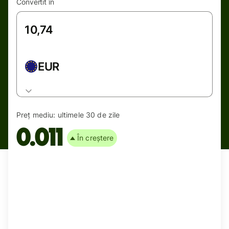
Convertit în
EUR
Preț mediu:
ultimele 30 de zile
0.011
În creștere