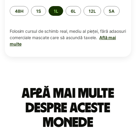
Perioada
48H
1S
1L
6L
12L
5A
Folosim cursul de schimb real, mediu al pieței, fără adaosuri
comerciale mascate care să ascundă taxele.
Află mai
multe
Află mai multe
despre aceste
monede