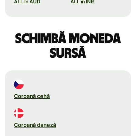
ALL în AUD
ALL în INR
Schimbă moneda
sursă
Coroană cehă
Coroană daneză