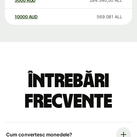
5000
AUD
284.540,50
ALL
10000
AUD
569.081
ALL
Întrebări
frecvente
Cum convertesc monedele?