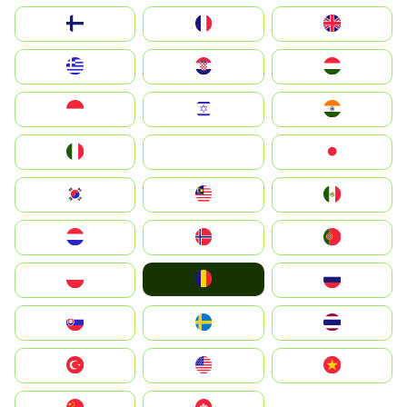
Suomi
France
United Kingdom
Greece
Hrvatska
Magyarország
Indonesia
Israel
India
Italia
JA
Japan
South Korea
Malay
Mexico
Nederland
Norge
Portugal
România
Polska
Россия
Slovensko
Ruoŧŧa
ไทย
Türkiye
United States
Vietnam