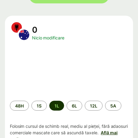
0
Nicio modificare
Perioada
48H
1S
1L
6L
12L
5A
Folosim cursul de schimb real, mediu al pieței, fără adaosuri
comerciale mascate care să ascundă taxele.
Află mai