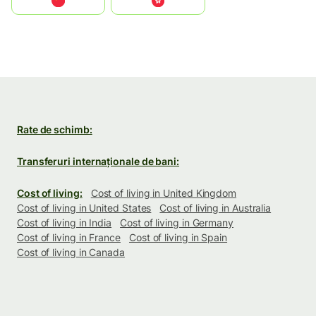
中国
中國香港特別行政區
Rate de schimb:
Transferuri internaționale de bani:
Cost of living:
Cost of living in United Kingdom
Cost of living in United States
Cost of living in Australia
Cost of living in India
Cost of living in Germany
Cost of living in France
Cost of living in Spain
Cost of living in Canada