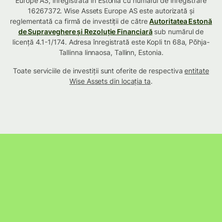
Europe AS, înregistrată în Estonia cu numărul de înregistrare
16267372. Wise Assets Europe AS este autorizată și
reglementată ca firmă de investiții de către
Autoritatea Estonă
de Supraveghere și Rezoluție Financiară
sub numărul de
licență 4.1-1/174. Adresa înregistrată este Kopli tn 68a, Põhja-
Tallinna linnaosa, Tallinn, Estonia.
Toate serviciile de investiții sunt oferite de respectiva
entitate
Wise Assets din locația ta
.