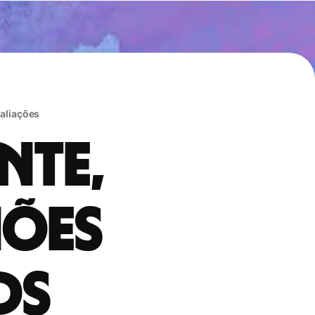
valiações
nte,
hões
ds