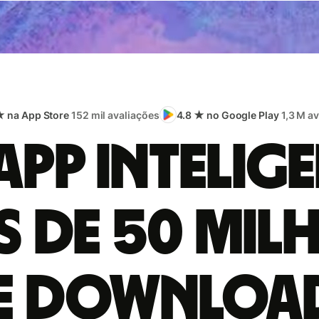
★ na App Store
152 mil avaliações
4.8 ★ no Google Play
1,3 M a
app intelige
s de 50 mil
e downloa