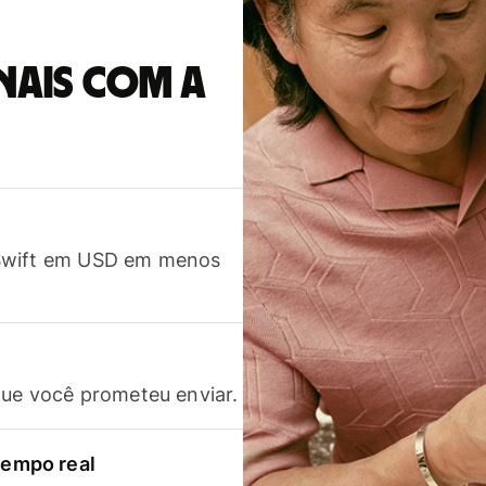
nais com a
 Swift em USD em menos
que você prometeu enviar.
empo real