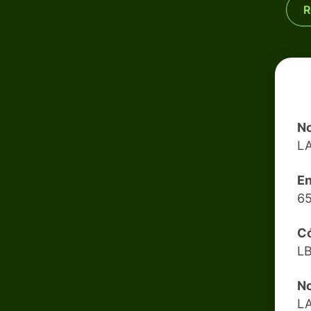
R
No
L
En
6
Có
L
N
L