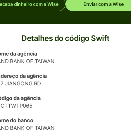
eceba dinheiro com a Wise
Enviar com a Wise
Detalhes do código Swift
me da agência
AND BANK OF TAIWAN
dereço da agência
57 JIANGONG RD
digo da agência
BOTTWTP065
ome do banco
AND BANK OF TAIWAN