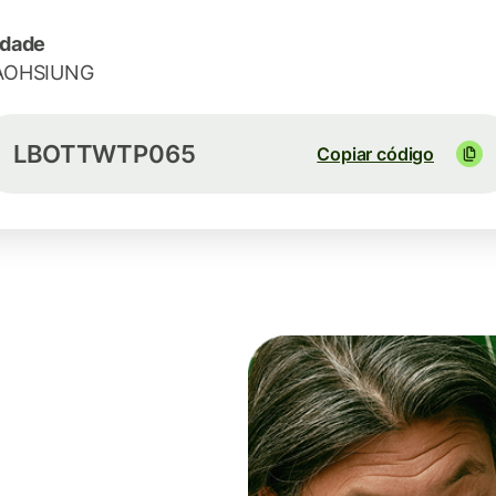
idade
AOHSIUNG
LBOTTWTP065
Copiar código