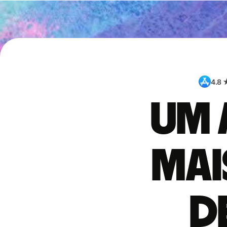
4.8 
Um 
mai
d