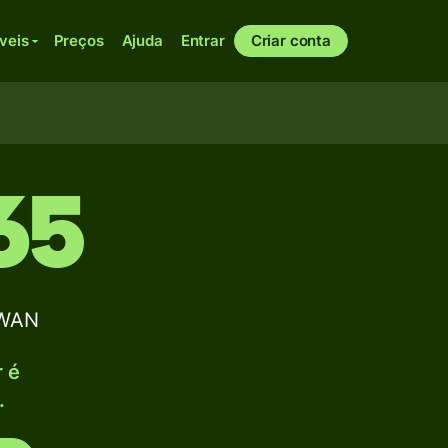
veis
Preços
Ajuda
Entrar
Criar conta
65
IWAN
r é
.