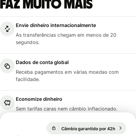
faz muito mais
Envie dinheiro internacionalmente
As transferências chegam em menos de 20
segundos.
Dados de conta global
Receba pagamentos em várias moedas com
facilidade.
Economize dinheiro
Sem tarifas caras nem câmbio inflacionado.
Câmbio garantido por 42h
1 EUR = 1
Câmbio garantido por 42h