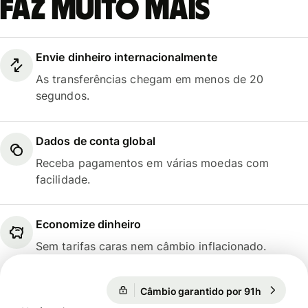
faz muito mais
Envie dinheiro internacionalmente
As transferências chegam em menos de 20
segundos.
Dados de conta global
Receba pagamentos em várias moedas com
facilidade.
Economize dinheiro
Sem tarifas caras nem câmbio inflacionado.
Câmbio garantido por 91h
1 EUR = 1
Câmbio garantido por 91h