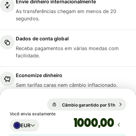
Envie dinheiro internacionalmente
As transferências chegam em menos de 20
segundos.
Dados de conta global
Receba pagamentos em várias moedas com
facilidade.
Economize dinheiro
Sem tarifas caras nem câmbio inflacionado.
1 EUR = 0,8566 GBP
Câmbio garantido por 51h
1 EUR = 
Câmbio garantido por 51h
Você envia exatamente
,00
EUR