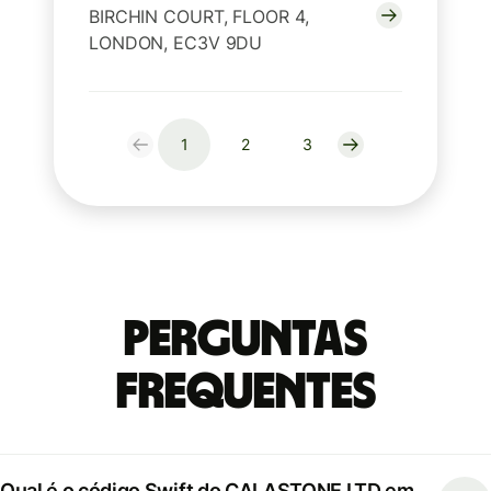
BIRCHIN COURT, FLOOR 4,
LONDON, EC3V 9DU
1
2
3
Perguntas
frequentes
Qual é o código Swift do CALASTONE LTD em