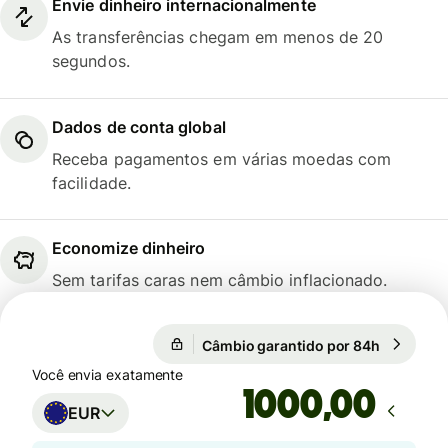
Envie dinheiro internacionalmente
As transferências chegam em menos de 20
segundos.
Dados de conta global
Receba pagamentos em várias moedas com
facilidade.
Economize dinheiro
Sem tarifas caras nem câmbio inflacionado.
1 EUR = 0,8566 GBP
Câmbio garantido por 84h
1 EUR = 
Câmbio garantido por 84h
Você envia exatamente
,00
EUR