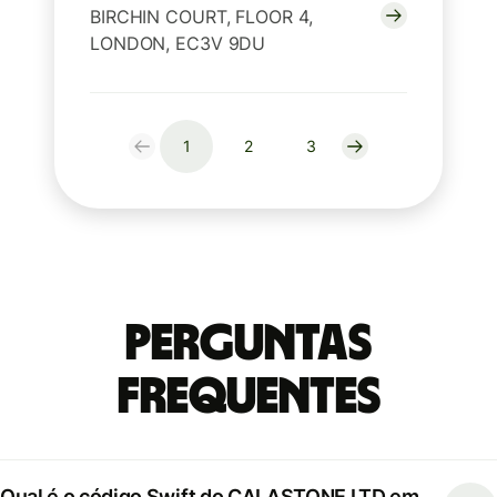
BIRCHIN COURT, FLOOR 4,
LONDON, EC3V 9DU
1
2
3
Perguntas
frequentes
Qual é o código Swift do CALASTONE LTD em