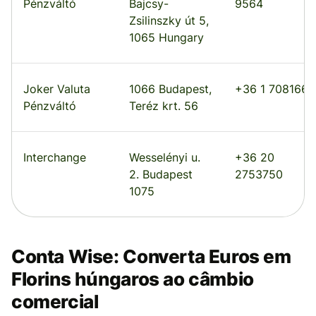
Pénzváltó
Bajcsy-
9564
Zsilinszky út 5,
1065 Hungary
Joker Valuta
1066 Budapest,
+36 1 7081660
Pénzváltó
Teréz krt. 56
Interchange
Wesselényi u.
+36 20
2. Budapest
2753750
1075
Conta Wise: Converta Euros em
Florins húngaros ao câmbio
comercial