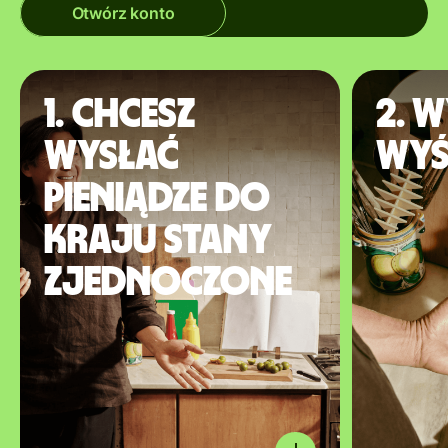
Otwórz konto
1. Chcesz
2. W
wysłać
wyś
pieniądze do
kraju Stany
Zjednoczone