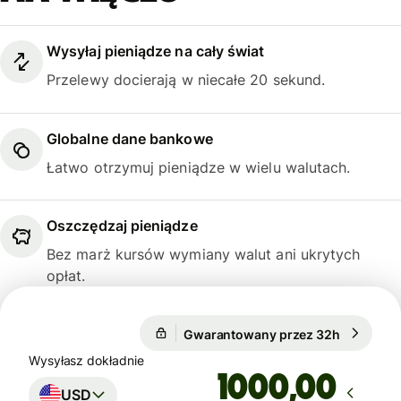
Wysyłaj pieniądze na cały świat
Przelewy docierają w niecałe 20 sekund.
Globalne dane bankowe
Łatwo otrzymuj pieniądze w wielu walutach.
Oszczędzaj pieniądze
Bez marż kursów wymiany walut ani ukrytych
opłat.
1 USD = 3,7195 PLN
Gwarantowany przez 32h
1 USD = 3
Gwarantowany przez 32h
Wysyłasz dokładnie
,00
USD