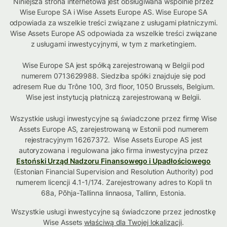
Niniejsza strona internetowa jest obsługiwana wspólnie przez
Wise Europe SA i Wise Assets Europe AS. Wise Europe SA
odpowiada za wszelkie treści związane z usługami płatniczymi.
Wise Assets Europe AS odpowiada za wszelkie treści związane
z usługami inwestycyjnymi, w tym z marketingiem.
Wise Europe SA jest spółką zarejestrowaną w Belgii pod
numerem 0713629988. Siedziba spółki znajduje się pod
adresem Rue du Trône 100, 3rd floor, 1050 Brussels, Belgium.
Wise jest instytucją płatniczą zarejestrowaną w Belgii.
Wszystkie usługi inwestycyjne są świadczone przez firmę Wise
Assets Europe AS, zarejestrowaną w Estonii pod numerem
rejestracyjnym 16267372. Wise Assets Europe AS jest
autoryzowana i regulowana jako firma inwestycyjna przez
Estoński Urząd Nadzoru Finansowego i Upadłościowego
(Estonian Financial Supervision and Resolution Authority) pod
numerem licencji 4.1-1/174. Zarejestrowany adres to Kopli tn
68a, Põhja-Tallinna linnaosa, Tallinn, Estonia.
Wszystkie usługi inwestycyjne są świadczone przez jednostkę
Wise Assets
właściwą dla Twojej lokalizacji
.