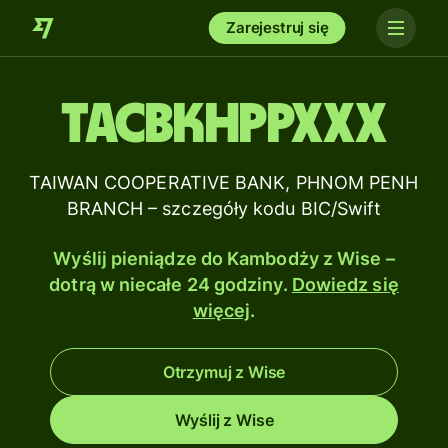
Zarejestruj się
TACBKHPPXXX
TAIWAN COOPERATIVE BANK, PHNOM PENH
BRANCH – szczegóły kodu BIC/Swift
Wyślij pieniądze do Kambodży z Wise –
dotrą w niecałe 24 godziny.
Dowiedz się
więcej
.
Otrzymuj z Wise
Wyślij z Wise