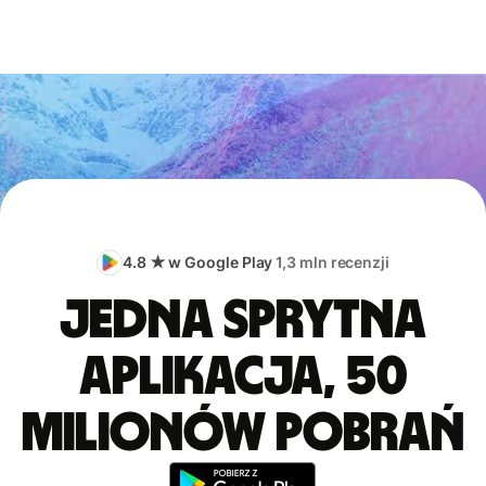
4.8 ★ w Google Play
1,3 mln recenzji
Jedna sprytna
aplikacja, 50
milionów pobrań